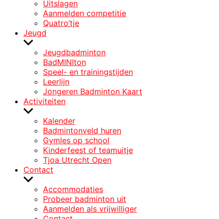
Uitslagen
Aanmelden competitie
Quatro’tje
Jeugd
Laat
submenu
Jeugdbadminton
zien
BadMINIton
Speel- en trainingstijden
Leerlijn
Jongeren Badminton Kaart
Activiteiten
Laat
submenu
Kalender
zien
Badmintonveld huren
Gymles op school
Kinderfeest of teamuitje
Tjoa Utrecht Open
Contact
Laat
submenu
Accommodaties
zien
Probeer badminton uit
Aanmelden als vrijwilliger
Contact