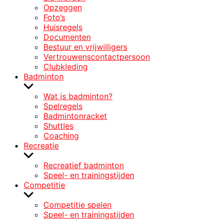
Opzeggen
Foto’s
Huisregels
Documenten
Bestuur en vrijwilligers
Vertrouwenscontactpersoon
Clubkleding
Badminton
Laat
submenu
Wat is badminton?
zien
Spelregels
Badmintonracket
Shuttles
Coaching
Recreatie
Laat
submenu
Recreatief badminton
zien
Speel- en trainingstijden
Competitie
Laat
submenu
Competitie spelen
zien
Speel- en trainingstijden