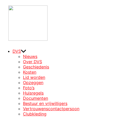
DVS-
Koto
Misi
Badminton in Utrecht
DVS
Nieuws
Over DVS
Geschiedenis
Kosten
Lid worden
Opzeggen
Foto’s
Huisregels
Documenten
Bestuur en vrijwilligers
Vertrouwenscontactpersoon
Clubkleding