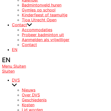
Badmintonveld huren
Gymles op school
Kinderfeest of teamuitje
Tjoa Utrecht Open
Contact
Accommodaties
Probeer badminton uit
Aanmelden als vrijwilliger
Contact
EN
EN
Menu
Sluiten
Sluiten
DVS
Laat
submenu
Nieuws
zien
Over DVS
Geschiedenis
Kosten
Lid worden