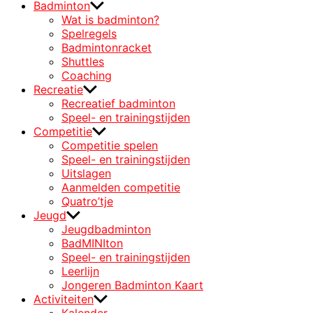
Badminton
Wat is badminton?
Spelregels
Badmintonracket
Shuttles
Coaching
Recreatie
Recreatief badminton
Speel- en trainingstijden
Competitie
Competitie spelen
Speel- en trainingstijden
Uitslagen
Aanmelden competitie
Quatro’tje
Jeugd
Jeugdbadminton
BadMINIton
Speel- en trainingstijden
Leerlijn
Jongeren Badminton Kaart
Activiteiten
Kalender